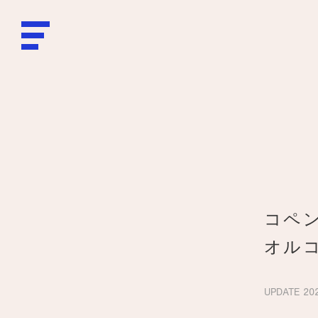
コペ
オル
UPDATE
202